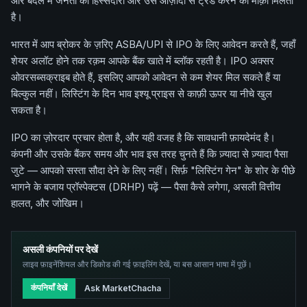
और बदले में जनता को हिस्सेदारी और उसे आज़ादी से ट्रेड करने का मौक़ा मिलता
है।
भारत में आप ब्रोकर के ज़रिए ASBA/UPI से IPO के लिए आवेदन करते हैं, जहाँ
शेयर अलॉट होने तक रक़म आपके बैंक खाते में ब्लॉक रहती है। IPO अक्सर
ओवरसब्सक्राइब होते हैं, इसलिए आपको आवेदन से कम शेयर मिल सकते हैं या
बिल्कुल नहीं। लिस्टिंग के दिन भाव इश्यू प्राइस से काफ़ी ऊपर या नीचे खुल
सकता है।
IPO का ज़ोरदार प्रचार होता है, और यही वजह है कि सावधानी फ़ायदेमंद है।
कंपनी और उसके बैंकर समय और भाव इस तरह चुनते हैं कि ज़्यादा से ज़्यादा पैसा
जुटे — आपको सस्ता सौदा देने के लिए नहीं। सिर्फ़ "लिस्टिंग गेन" के शोर के पीछे
भागने के बजाय प्रॉस्पेक्टस (DRHP) पढ़ें — पैसा कैसे लगेगा, असली वित्तीय
हालत, और जोखिम।
असली कंपनियों पर देखें
लाइव फ़ाइनेंशियल और डिकोड की गई फ़ाइलिंग देखें, या बस आसान भाषा में पूछें।
कंपनियाँ देखें
Ask MarketChacha