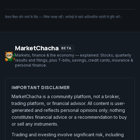
केवल शिक्षा और चर्चा के लिए — निवेश सलाह नहीं। कार्रवाई से पहले आधिकारिक स्रोतों से पुष्टि करें।
MarketChacha
BETA
Markets, finance & the economy — explained. Stocks, quarterly
results and filings, plus T-bills, savings, credit cards, insurance &
personal finance.
IMPORTANT DISCLAIMER
MarketChacha is a community platform, not a broker,
trading platform, or financial advisor. All content is user-
generated and reflects personal opinions only; nothing
constitutes financial advice or a recommendation to buy
or sell any instruments.
Trading and investing involve significant risk, including